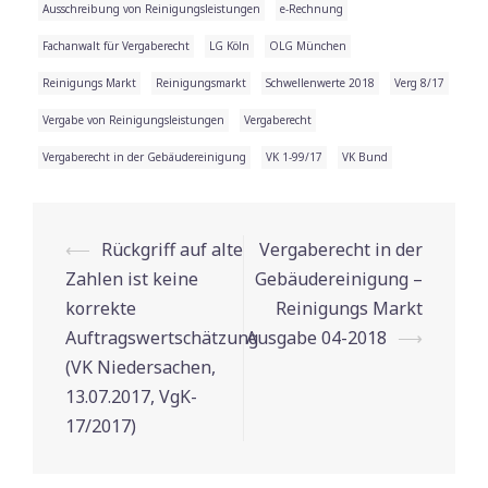
Ausschreibung von Reinigungsleistungen
e-Rechnung
Fachanwalt für Vergaberecht
LG Köln
OLG München
Reinigungs Markt
Reinigungsmarkt
Schwellenwerte 2018
Verg 8/17
Vergabe von Reinigungsleistungen
Vergaberecht
Vergaberecht in der Gebäudereinigung
VK 1-99/17
VK Bund
⟵
Rückgriff auf alte
Vergaberecht in der
Beitrags-
Zahlen ist keine
Gebäudereinigung –
Navigation
korrekte
Reinigungs Markt
Auftragswertschätzung
Ausgabe 04-2018
⟶
(VK Niedersachen,
13.07.2017, VgK-
17/2017)