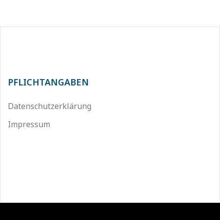
PFLICHTANGABEN
Datenschutzerklärung
Impressum
Stolz präsentiert von WordPress
|
Theme:
Sydney
by