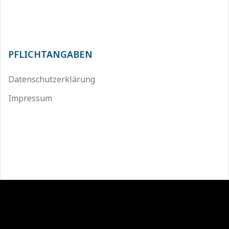
PFLICHTANGABEN
Datenschutzerklärung
Impressum
Stolz präsentiert von WordPress
|
Theme:
Sydney
by
aThemes.