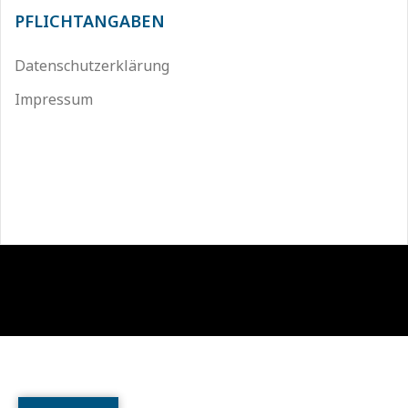
PFLICHTANGABEN
Datenschutzerklärung
Impressum
Stolz präsentiert von WordPress
|
Theme:
Sydney
by
aThemes.