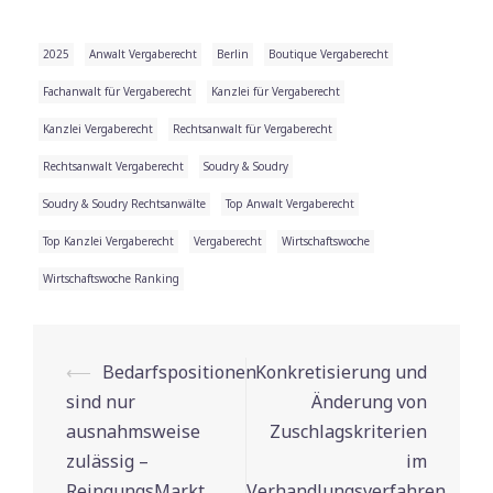
2025
Anwalt Vergaberecht
Berlin
Boutique Vergaberecht
Fachanwalt für Vergaberecht
Kanzlei für Vergaberecht
Kanzlei Vergaberecht
Rechtsanwalt für Vergaberecht
Rechtsanwalt Vergaberecht
Soudry & Soudry
Soudry & Soudry Rechtsanwälte
Top Anwalt Vergaberecht
Top Kanzlei Vergaberecht
Vergaberecht
Wirtschaftswoche
Wirtschaftswoche Ranking
⟵
Bedarfspositionen
Konkretisierung und
Beitrags-
sind nur
Änderung von
Navigation
ausnahmsweise
Zuschlagskriterien
zulässig –
im
ReingungsMarkt
Verhandlungsverfahren