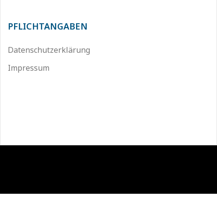
PFLICHTANGABEN
Datenschutzerklärung
Impressum
Stolz präsentiert von WordPress
|
Theme:
Sydney
by
aThemes.