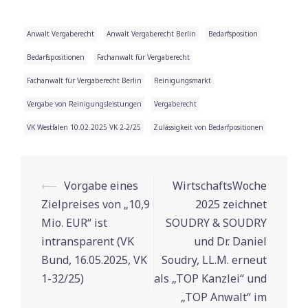
Anwalt Vergaberecht
Anwalt Vergaberecht Berlin
Bedarfsposition
Bedarfspositionen
Fachanwalt für Vergaberecht
Fachanwalt für Vergaberecht Berlin
Reinigungsmarkt
Vergabe von Reinigungsleistungen
Vergaberecht
VK Westfalen 10.02.2025 VK 2-2/25
Zulässigkeit von Bedarfpositionen
⟵
Vorgabe eines
WirtschaftsWoche
Beitrags-
Zielpreises von „10,9
2025 zeichnet
Navigation
Mio. EUR“ ist
SOUDRY & SOUDRY
intransparent (VK
und Dr. Daniel
Bund, 16.05.2025, VK
Soudry, LL.M. erneut
1-32/25)
als „TOP Kanzlei“ und
„TOP Anwalt“ im