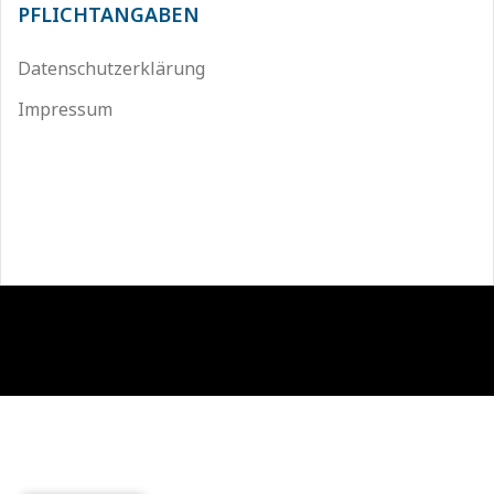
PFLICHTANGABEN
Datenschutzerklärung
Impressum
Stolz präsentiert von WordPress
|
Theme:
Sydney
by
aThemes.