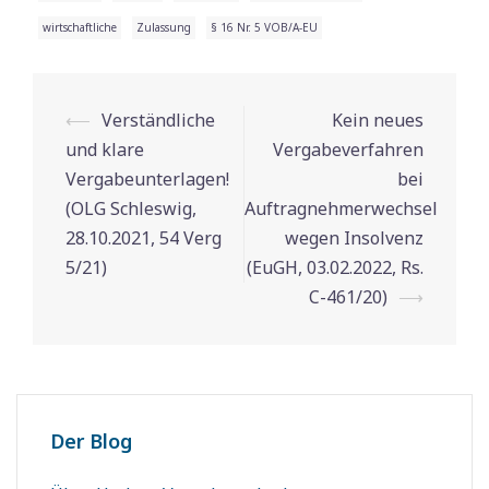
wirtschaftliche
Zulassung
§ 16 Nr. 5 VOB/A-EU
⟵
Verständliche
Kein neues
Beitrags-
und klare
Vergabeverfahren
Navigation
Vergabeunterlagen!
bei
(OLG Schleswig,
Auftragnehmerwechsel
28.10.2021, 54 Verg
wegen Insolvenz
5/21)
(EuGH, 03.02.2022, Rs.
C-461/20)
⟶
Der Blog