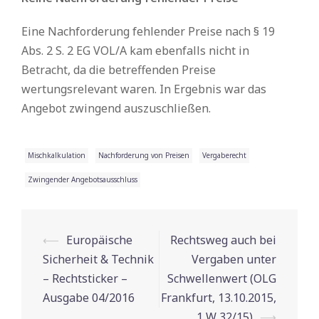
Eine Nachforderung fehlender Preise nach § 19
Abs. 2 S. 2 EG VOL/A kam ebenfalls nicht in
Betracht, da die betreffenden Preise
wertungsrelevant waren. In Ergebnis war das
Angebot zwingend auszuschließen.
Mischkalkulation
Nachforderung von Preisen
Vergaberecht
Zwingender Angebotsausschluss
⟵
Europäische
Rechtsweg auch bei
Beitrags-
Sicherheit & Technik
Vergaben unter
Navigation
– Rechtsticker –
Schwellenwert (OLG
Ausgabe 04/2016
Frankfurt, 13.10.2015,
1 W 32/15)
⟶