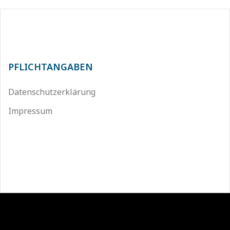
PFLICHTANGABEN
Datenschutzerklärung
Impressum
Stolz präsentiert von WordPress
|
Theme:
Sydney
by
aThemes.