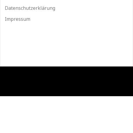
Datenschutzerklärung
Impressum
Stolz präsentiert von WordPress
|
Theme:
Sydney
by
aThemes.