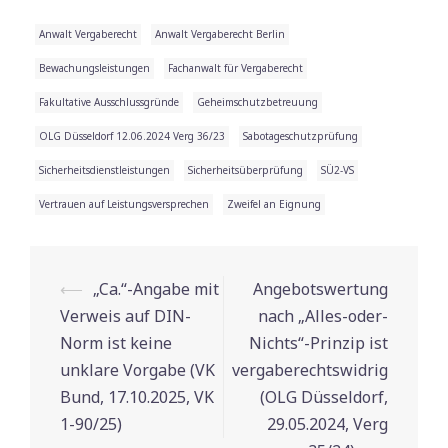
Anwalt Vergaberecht
Anwalt Vergaberecht Berlin
Bewachungsleistungen
Fachanwalt für Vergaberecht
Fakultative Ausschlussgründe
Geheimschutzbetreuung
OLG Düsseldorf 12.06.2024 Verg 36/23
Sabotageschutzprüfung
Sicherheitsdienstleistungen
Sicherheitsüberprüfung
SÜ2-VS
Vertrauen auf Leistungsversprechen
Zweifel an Eignung
⟵
„Ca.“-Angabe mit
Angebotswertung
Beitrags-
Verweis auf DIN-
nach „Alles-oder-
Navigation
Norm ist keine
Nichts“-Prinzip ist
unklare Vorgabe (VK
vergaberechtswidrig
Bund, 17.10.2025, VK
(OLG Düsseldorf,
1-90/25)
29.05.2024, Verg