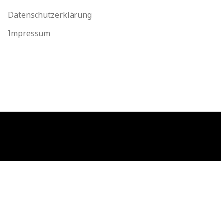
Datenschutzerklärung
Impressum
Stolz präsentiert von WordPress
|
Theme:
Sydney
by
aThemes.