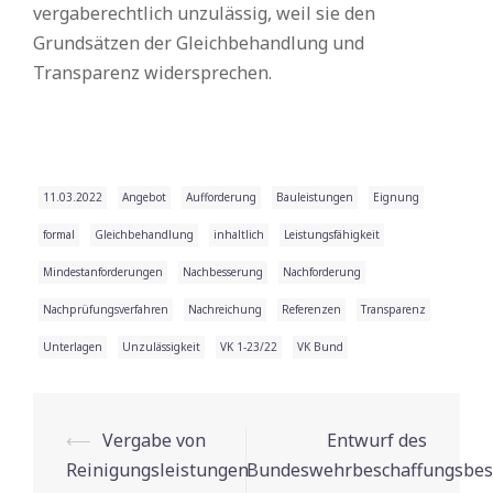
vergaberechtlich unzulässig, weil sie den
Grundsätzen der Gleichbehandlung und
Transparenz widersprechen.
11.03.2022
Angebot
Aufforderung
Bauleistungen
Eignung
formal
Gleichbehandlung
inhaltlich
Leistungsfähigkeit
Mindestanforderungen
Nachbesserung
Nachforderung
Nachprüfungsverfahren
Nachreichung
Referenzen
Transparenz
Unterlagen
Unzulässigkeit
VK 1-23/22
VK Bund
⟵
Vergabe von
Entwurf des
Beitrags-
Reinigungsleistungen
Bundeswehrbeschaffungsbes
Navigation