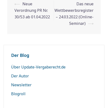
⟵
Neue
Das neue
Beitrags-
Verordnung PR Nr.
Wettbewerbsregister
Navigation
30/53 ab 01.04.2022
– 24.03.2022 (Online-
Seminar)
⟶
Der Blog
Über Update-Vergaberecht.de
Der Autor
Newsletter
Blogroll