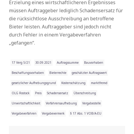
Erzielung eines wirtschaftlicheren Ergebnisses
müssen Auftraggeber lediglich Schadensersatz für
die rücksichtlose Ausschreibung an betroffene
Bieter leisten. Auftraggeber sind jedoch nicht
durch Fehler in einem Vergabeverfahren
„gefangen“.
17 Verg 5/21
30.09.2021
Auftragssumme
Bauvorhaben
Beschaffungsvorhaben
Bieterrechte
geschätzter Auftragswert
gesetzlicher Aufhebungsgrund
Kostenschätzung
marktfremd
OLG Rostock
Preis
Schadensersatz
Überschreitung
Unwirtschaftlichkeit
Verfahrensaufhebung
Vergabestelle
Vergabeverfahren
Vergabevermerk
§ 17 Abs. 1 VOB/A-EU