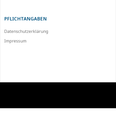
PFLICHTANGABEN
Datenschutzerklärung
Impressum
Stolz präsentiert von WordPress
|
Theme:
Sydney
by
aThemes.