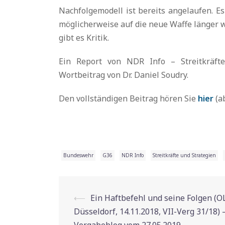
Nachfolgemodell ist bereits angelaufen. Es 
möglicherweise auf die neue Waffe länger 
gibt es Kritik.
Ein Report von NDR Info – Streitkräfte
Wortbeitrag von Dr. Daniel Soudry.
Den vollständigen Beitrag hören Sie
hier
(ab
Bundeswehr
G36
NDR Info
Streitkräfte und Strategien
⟵
Ein Haftbefehl und seine Folgen (O
Beitrags-
Düsseldorf, 14.11.2018, VII-Verg 31/18) 