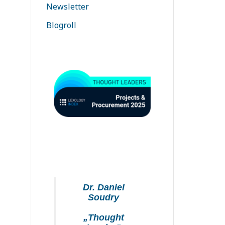
Newsletter
Blogroll
Dr. Daniel
Soudry
„Thought
Leader“
Chambers 2026
Germany
Lexology 2025
 Daniel
oudry
hought