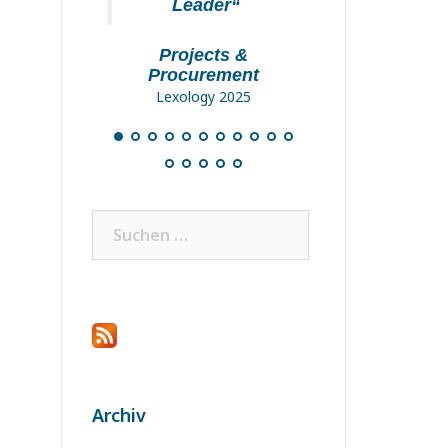
eader“
jects &
urement
logy 2025
Suchen
nach:
Archiv