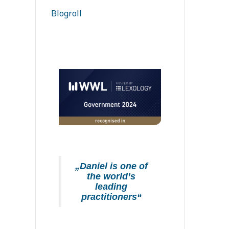
Blogroll
niel Soudry
ht Leader“
rmany
„Die Berl
logy 2025
Boutique i
Markt beka
„Daniel is one of
the world’s
leading
JUVE Handbuch 2
practitioners“