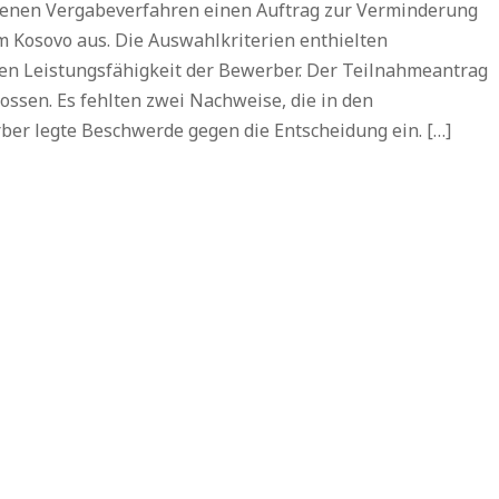
ffenen Vergabeverfahren einen Auftrag zur Verminderung
 Kosovo aus. Die Auswahlkriterien enthielten
en Leistungsfähigkeit der Bewerber. Der Teilnahmeantrag
sen. Es fehlten zwei Nachweise, die in den
ber legte Beschwerde gegen die Entscheidung ein. […]
Dr. Da
„Thoug
Ge
Chambers 2026
Lexo
r. Daniel Soudry
Thought Leader“
Projects &