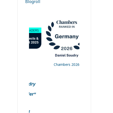
Blogroll
Dr. Daniel 
„Thought Le
German
Chambers 2026
Lexology 2
niel Soudry
ht Leader“
jects &
urement