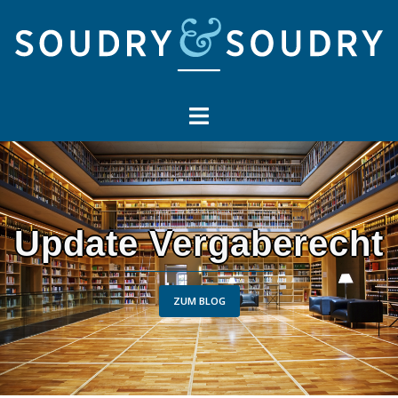
Springe
zum
Inhalt
Update Vergaberecht
ZUM BLOG