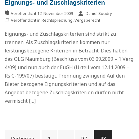
Eignungs- und Zuschlagskriterien
Veröffentlicht
12. November 2009
Daniel Soudry
Veröffentlicht in
Rechtsprechung
,
Vergaberecht
Eignungs- und Zuschlagskriterien sind strikt zu
trennen. Als Zuschlagskriterien kommen nur
leistungsbezogene Kriterien in Betracht. Dies haben
das OLG Naumburg (Beschluss vom 03.09.2009 – 1 Verg
4/09) und nun auch der EuGH (Urteil vom 12.11.2009 –
Rs C-199/07) bestätigt. Trennung zwingend Auf den
Bieter bezogene Eignungskriterien und auf das
Angebot bezogene Zuschlagskriterien dürfen nicht
vermischt […]
Beitragsnavigation
Vorherige
1
…
97
98