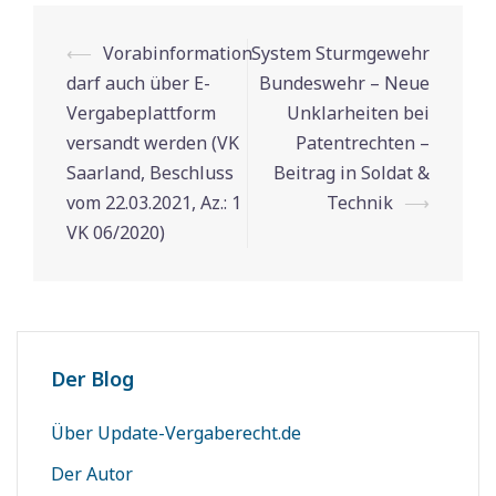
⟵
Vorabinformation
System Sturmgewehr
Beitrags-
darf auch über E-
Bundeswehr – Neue
Navigation
Vergabeplattform
Unklarheiten bei
versandt werden (VK
Patentrechten –
Saarland, Beschluss
Beitrag in Soldat &
vom 22.03.2021, Az.: 1
Technik
⟶
VK 06/2020)
Der Blog
Über Update-Vergaberecht.de
Der Autor