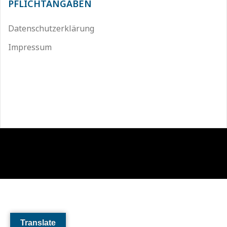
PFLICHTANGABEN
Datenschutzerklärung
Impressum
Stolz präsentiert von WordPress
|
Theme:
Sydney
by
aThemes.
Translate