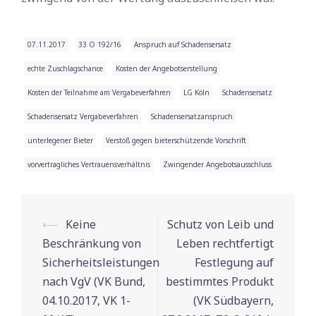
07.11.2017
33 O 192/16
Anspruch auf Schadensersatz
echte Zuschlagschance
Kosten der Angebotserstellung
Kosten der Teilnahme am Vergabeverfahren
LG Köln
Schadensersatz
Schadensersatz Vergabeverfahren
Schadensersatzanspruch
unterlegener Bieter
Verstoß gegen bieterschützende Vorschrift
vorvertragliches Vertrauensverhältnis
Zwingender Angebotsausschluss
⟵
Keine
Schutz von Leib und
Beitrags-
Beschränkung von
Leben rechtfertigt
Navigation
Sicherheitsleistungen
Festlegung auf
nach VgV (VK Bund,
bestimmtes Produkt
04.10.2017, VK 1-
(VK Südbayern,